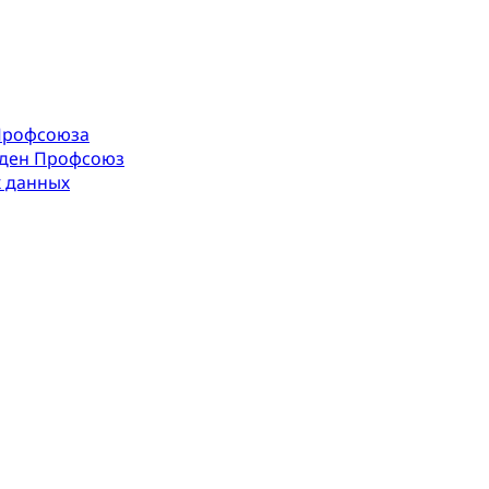
Профсоюза
оден Профсоюз
х данных