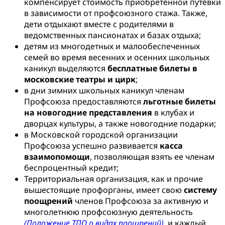
компенсирует стоимость приобретенной путевки
в зависимости от профсоюзного стажа. Также,
дети отдыхают вместе с родителями в
ведомственных пансионатах и базах отдыха;
детям из многодетных и малообеспеченных
семей во время весенних и осенних школьных
каникул выделяются
бесплатные билеты в
московские театры и цирк
;
в дни зимних школьных каникул членам
Профсоюза предоставляются
льготные билеты
на новогодние представления
в клубах и
дворцах культуры, а также новогодние подарки;
в Московской городской организации
Профсоюза успешно развивается
касса
взаимопомощи
, позволяющая взять ее членам
беспроцентный кредит;
Территориальная организация, как и прочие
вышестоящие профорганы, имеет свою
систему
поощрений
членов Профсоюза за активную и
многолетнюю профсоюзную деятельность
(Положение ТПО о видах поощрений)
, и каждый