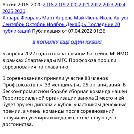
Архив 2018–2020
2018
2019
2020
2021
2022
2023
2024
2025
2026
Январь
Февраль
Март
Апрель
Май
Июнь
Июль
Август
Сентябрь
Октябрь
Ноябрь
Декабрь
Последние 20
публикаций
Публикация от 07.04.2022 01:36
В КОПИЛКУ ЕЩЕ ОДИН КУБОК!
5 апреля 2022 года в плавательном бассейне МГИМО
в рамках Спартакиады МГО Профсоюза прошли
соревнования по плаванию.
В соревнованиях приняли участие 88 членов
Профсоюза (в т.ч. 33 женщина) из 25 организаций. В
бескомпромиссной борьбе сборная команда нашей
Территориальной организации заняла II место и ей
будет вручен диплом и кубок, участникам денежные
премии, а члены команды после соревнований
получили сувениры и медали соответствующего
достоинства.