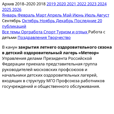
Архив 2018–2020
2018
2019
2020
2021
2022
2023
2024
2025
2026
Январь
Февраль
Март
Апрель
Май
Июнь
Июль
Август
Сентябрь
Октябрь
Ноябрь
Декабрь
Последние 20
публикаций
Все темы
Оргработа
Спорт
Туризм и отдых
Работа с
детьми
Поздравления
Творчество
В канун
закрытия летнего оздоровительного сезона
в детский оздоровительный лагерь «Метеор»
Управления делами Президента Российской
Федерации приехала представительная группа
руководителей московских профсоюзов и
начальники детских оздоровительных лагерей,
входящих в структуру МГО Профсоюза работников
госучреждений и общественного обслуживания.