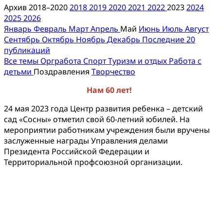
Архив 2018–2020
2018
2019
2020
2021
2022
2023
2024
2025
2026
Январь
Февраль
Март
Апрель
Май
Июнь
Июль
Август
Сентябрь
Октябрь
Ноябрь
Декабрь
Последние 20
публикаций
Все темы
Оргработа
Спорт
Туризм и отдых
Работа с
детьми
Поздравления
Творчество
Нам 60 лет!
24 мая 2023 года Центр развития ребенка – детский
сад «Сосны» отметил свой 60-летний юбилей. На
мероприятии работникам учреждения были вручены
заслуженные награды Управления делами
Президента Российской Федерации и
Территориальной профсоюзной организации.