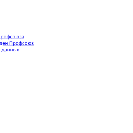
Профсоюза
оден Профсоюз
х данных