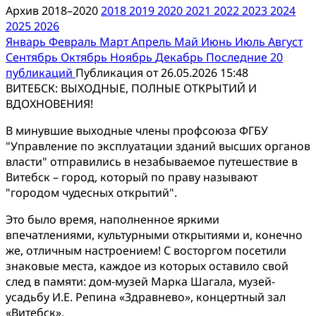
Архив 2018–2020
2018
2019
2020
2021
2022
2023
2024
2025
2026
Январь
Февраль
Март
Апрель
Май
Июнь
Июль
Август
Сентябрь
Октябрь
Ноябрь
Декабрь
Последние 20
публикаций
Публикация от 26.05.2026 15:48
ВИТЕБСК: ВЫХОДНЫЕ, ПОЛНЫЕ ОТКРЫТИЙ И
ВДОХНОВЕНИЯ!
В минувшие выходные члены профсоюза ФГБУ
"Управление по эксплуатации зданий высших органов
власти" отправились в незабываемое путешествие в
Витебск – город, который по праву называют
"городом чудесных открытий".
Это было время, наполненное яркими
впечатлениями, культурными открытиями и, конечно
же, отличным настроением! С восторгом посетили
знаковые места, каждое из которых оставило свой
след в памяти: дом-музей Марка Шагала, музей-
усадьбу И.Е. Репина «Здравнево», концертный зал
«Витебск».