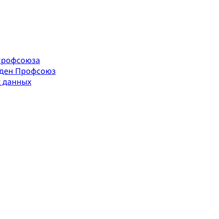
Профсоюза
оден Профсоюз
х данных