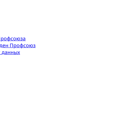
Профсоюза
оден Профсоюз
х данных